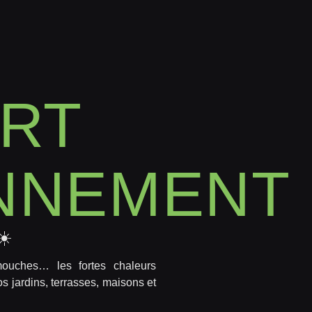
ERT
NNEMENT
☀️
mouches… les fortes chaleurs
os jardins, terrasses, maisons et